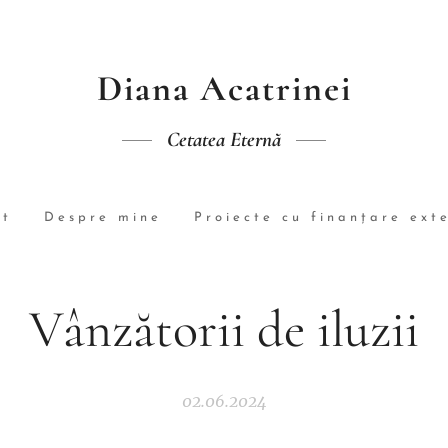
Diana Acatrinei
Cetatea Eternă
rt
Despre mine
Proiecte cu finanțare ext
Vânzătorii de iluzii
02.06.2024