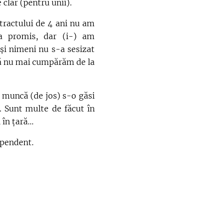
e clar (pentru unii).
ractului de 4 ani nu am
a promis, dar (i-) am
 și nimeni nu s-a sesizat
 să nu mai cumpărăm de la
uncă (de jos) s-o găsi
i. Sunt multe de făcut în
 în țară…
endent.