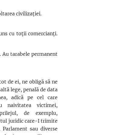
area civilizației.
s cu toții comercianți.
e. Au tarabele permanent
t de ei, ne obligă să ne
altă lege, penală de data
nea, adică pe cel care
 naivitatea victimei,
prilejul, de exemplu,
ul juridic care-I trimite
n Parlament sau diverse