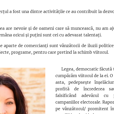
fost una dintre activitățile ce au contribuit la dezvolt
re nevoie și de oameni care să muncească, nu am ajun
emâna oricui și puțini sunt cei cu adevarat talentați.
arte de comercianți sunt vânzătorii de iluzii politic
iecte, programe, pentru care pretind la schimb viitorul.
Legea, democratic făcută to
cumpărăm viitorul de la ei. O 
asta, pedepsește înșelăciu
profită de încrederea sau
falsificând adevărul cu 
campaniilor electorale. Raport
pe vânzătorul/ promitent î