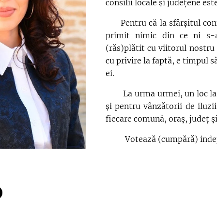
consilii locale și județene est
Pentru că la sfârșitul cont
primit nimic din ce ni s-
(răs)plătit cu viitorul nostru
cu privire la faptă, e timpul
ei.
La urma urmei, un loc la m
și pentru vânzătorii de iluzi
fiecare comună, oraș, județ și
Votează (cumpără) indep