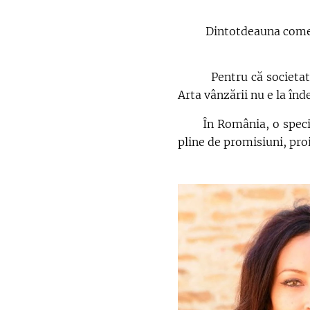
Dintotdeauna comerțul a 
Pentru că societatea a
Arta vânzării nu e la înd
În România, o specie ap
pline de promisiuni, pro