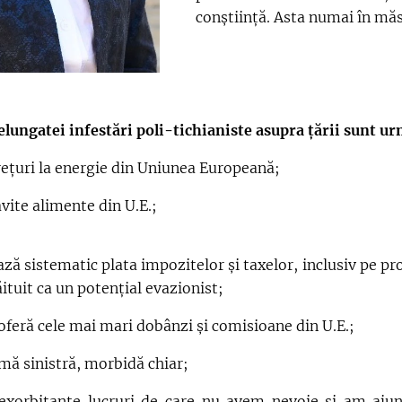
conștiință. Asta numai în măs
elungatei infestări poli-tichianiste asupra țării sunt u
rețuri la energie din Uniunea Europeană;
ăvite alimente din U.E.;
ză sistematic plata impozitelor și taxelor, inclusiv pe pr
ituit ca un potențial evazionist;
ne oferă cele mai mari dobânzi și comisioane din U.E.;
umă sinistră, morbidă chiar;
exorbitante lucruri de care nu avem nevoie și am ajun