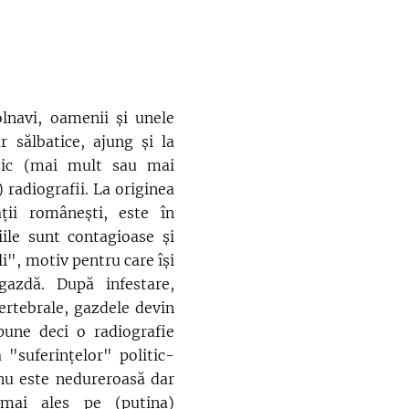
avi, oamenii și unele
 sălbatice, ajung și la
tic (mai mult sau mai
) radiografii. La originea
ății românești, este în
hiile sunt contagioase și
i", motiv pentru care își
gazdă. După infestare,
ertebrale, gazdele devin
mpune deci o radiografie
 "suferințelor" politic-
 nu este nedureroasă dar
mai ales pe (puțina)