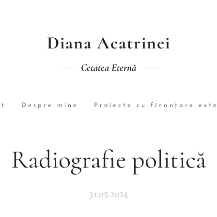
Diana Acatrinei
Cetatea Eternă
rt
Despre mine
Proiecte cu finanțare ext
Radiografie politică
31.05.2024