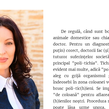
De regulă, când sunt boln
animale domestice sau chiar
doctor. Pentru un diagnos
puțin) corect, doctorii fac (și
tuturor suferințelor societ
principal "poli-tichia". Tic
evident mai multe, adică "pol
aleg cu grijă organismul 
îndeosebi în zona coloanei v
brusc poli-tic(h)ieni. Se i
"de coloană" pentru aflarea
(h)ienilor noștri. Procedura
poate lăsa urme unora, 