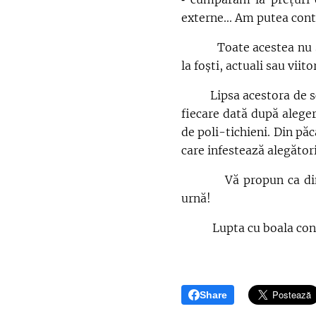
externe... Am putea cont
Toate acestea nu se dat
la foști, actuali sau vii
Lipsa acestora de scrup
fiecare dată după aleger
de poli-tichieni. Din păca
care infestează alegători
Vă propun ca din 9 iun
urnă!
Lupta cu boala cont
Share