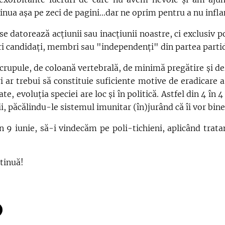
inua așa pe zeci de pagini...dar ne oprim pentru a nu infla
orează acțiunii sau inacțiunii noastre, ci exclusiv polit
tori candidați, membri sau "independenți" din partea partid
ule, de coloană vertebrală, de minimă pregătire și de
i ar trebui să constituie suficiente motive de eradicare a
te, evoluția speciei are loc și în politică. Astfel din 4 în
i, păcălindu-le sistemul imunitar (în)jurând că îi vor bine
ie, să-i vindecăm pe poli-tichieni, aplicând tratam
inuă!