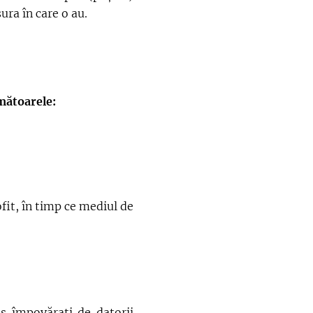
ura în care o au.
rmătoarele:
ofit, în timp ce mediul de
s împovărați de datorii