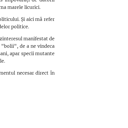
ma marele licurici.
icului. Și aici mă refer
elor politice.
zinteresul manifestat de
 "bolii", de a ne vindeca
 4 ani, apar specii mutante
le.
entul necesar direct în