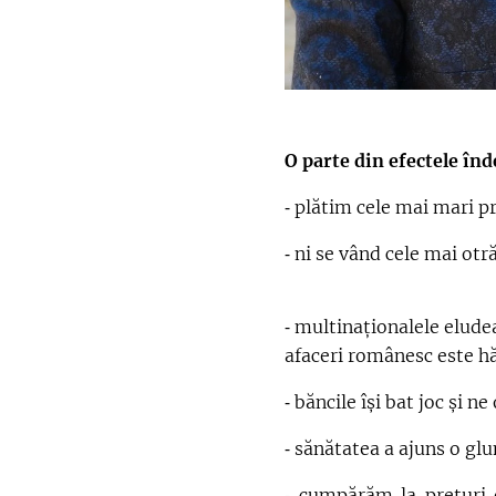
O parte din efectele înd
⁃ plătim cele mai mari p
⁃ ni se vând cele mai otr
⁃ multinaționalele eludea
afaceri românesc este hă
⁃ băncile își bat joc și 
⁃ sănătatea a ajuns o gl
⁃ cumpărăm la prețuri 